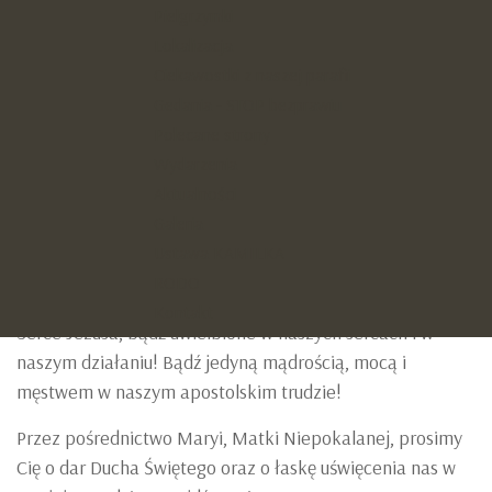
kochany, często wzgardzony i zapomniany; my,
Pielgrzymki
przynależący do ŻYWEGO RÓŻAŃCA, pragniemy kochać
Lokalizacja
Ciebie i we wszelki dostępny nam sposób współpracować
Ciekawostki z naszej parafii
z Tobą w dziele zbawienia świata.
Gedania - STOP bezprawiu
Polecane strony
Aby wynagrodzić Twemu Sercu za obojętność, zniewagi,
Wydarzenia
nienawiść do Ciebie i do Twego Krzyża, za brak miłości,
Aktualności
deprawację i krzywdy czynione bliźnim, chcemy jeszcze
Galeria
gorliwiej i wierniej służyć Tobie w Kościele, naśladując
Ustawa KAMILKA
Twą miłość do Ojca i do wszystkich ludzi według wzoru,
RODO
jaki nam zostawiłeś w swym świętym Sercu.
Kontakt
Serce Jezusa, bądź uwielbione w naszych sercach i w
naszym działaniu! Bądź jedyną mądrością, mocą i
męstwem w naszym apostolskim trudzie!
Przez pośrednictwo Maryi, Matki Niepokalanej, prosimy
Cię o dar Ducha Świętego oraz o łaskę uświęcenia nas w