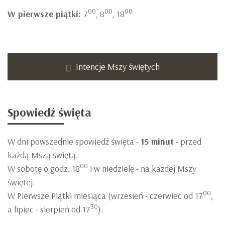
00
00
00
W pierwsze piątki:
7
, 8
, 18
Intencje Mszy świętych
Spowiedź
święta
W dni powszednie spowiedź święta -
15 minut
- przed
każdą Mszą świętą.
00
W sobotę o godz. 18
i w niedzielę - na każdej Mszy
świętej.
00
W Pierwsze Piątki miesiąca (wrzesień - czerwiec od 17
,
30
a lipiec - sierpień od 17
).